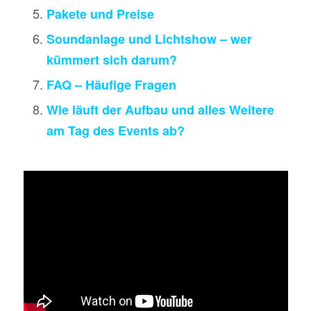
Pakete und Preise
Soundanlage und Lichtshow – wer
kümmert sich darum?
FAQ – Häufige Fragen
Wie läuft der Aufbau und alles Weitere
am Tag des Events ab?